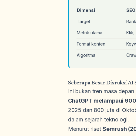
Dimensi
SEO 
Target
Rank
Metrik utama
Klik,
Format konten
Keyw
Algoritma
Craw
Seberapa Besar Disruksi AI
Ini bukan tren masa depan 
ChatGPT melampaui 900 
2025 dan 800 juta di Okto
dalam sejarah teknologi.
Menurut riset
Semrush (2