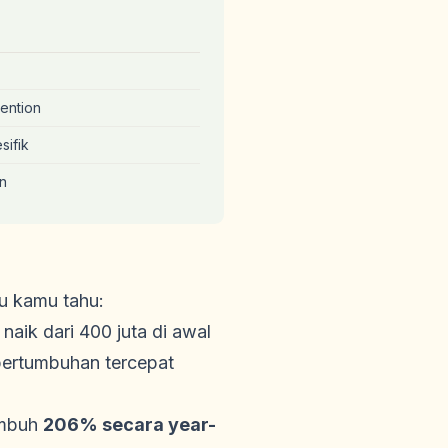
mention
sifik
on
lu kamu tahu:
naik dari 400 juta di awal
pertumbuhan tercepat
tumbuh
206% secara year-