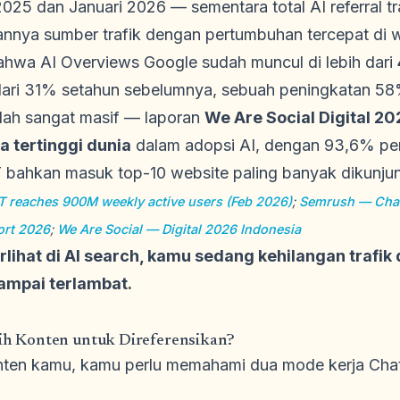
2025 dan Januari 2026 — sementara total AI referral 
nnya sumber trafik dengan pertumbuhan tercepat di 
hwa AI Overviews Google sudah muncul di lebih dari
dari 31% setahun sebelumnya, sebuah peningkatan 58
udah sangat masif — laporan
We Are Social Digital 20
a tertinggi dunia
dalam adopsi AI, dengan 93,6% pen
ahkan masuk top-10 website paling banyak dikunjung
reaches 900M weekly active users (Feb 2026)
;
Semrush — Chat
ort 2026
;
We Are Social — Digital 2026 Indonesia
erlihat di AI search, kamu sedang kehilangan traf
ampai terlambat.
h Konten untuk Direferensikan?
ten kamu, kamu perlu memahami dua mode kerja Cha