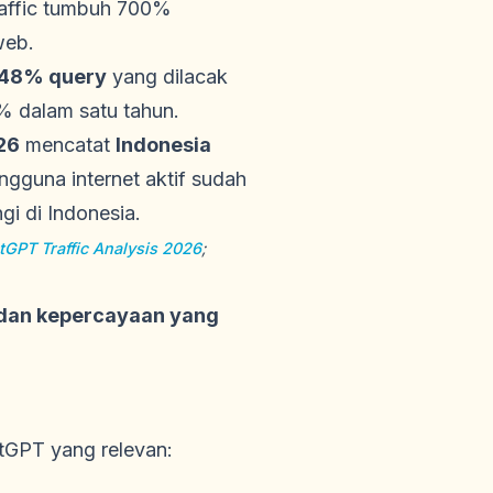
traffic tumbuh 700%
web.
48% query
yang dilacak
% dalam satu tahun.
26
mencatat
Indonesia
gguna internet aktif sudah
i di Indonesia.
GPT Traffic Analysis 2026
;
ik dan kepercayaan yang
tGPT yang relevan: