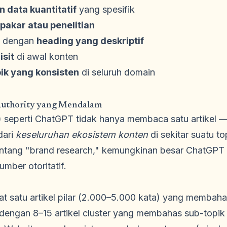
an data kuantitatif
yang spesifik
 pakar atau penelitian
as dengan
heading yang deskriptif
isit
di awal konten
pik yang konsisten
di seluruh domain
 Authority yang Mendalam
 seperti ChatGPT tidak hanya membaca satu artike
dari
keseluruhan ekosistem konten
di sekitar suatu t
tentang "brand research," kemungkinan besar ChatGPT 
ber otoritatif.
t satu artikel pilar (2.000–5.000 kata) yang membaha
 dengan 8–15 artikel cluster yang membahas sub-topi