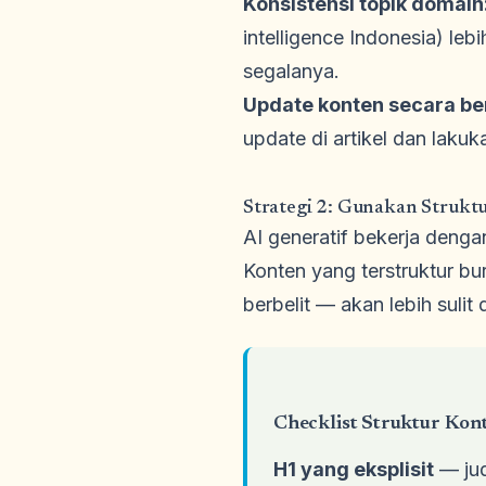
Konsistensi topik domain
intelligence Indonesia) l
segalanya.
Update konten secara be
update di artikel dan lakuk
Strategi 2: Gunakan Strukt
AI generatif bekerja den
Konten yang terstruktur bu
berbelit — akan lebih sulit 
Checklist Struktur Kont
H1 yang eksplisit
— jud