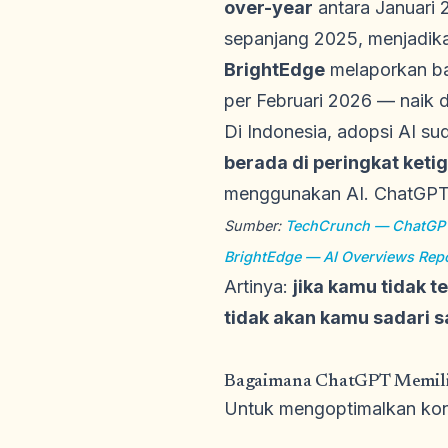
over-year
antara Januari 
sepanjang 2025, menjadika
BrightEdge
melaporkan ba
per Februari 2026 — naik 
Di Indonesia, adopsi AI s
berada di peringkat ketig
menggunakan AI. ChatGPT b
Sumber:
TechCrunch — ChatGPT 
BrightEdge — AI Overviews Rep
Artinya:
jika kamu tidak t
tidak akan kamu sadari s
Bagaimana ChatGPT Memili
Untuk mengoptimalkan kon