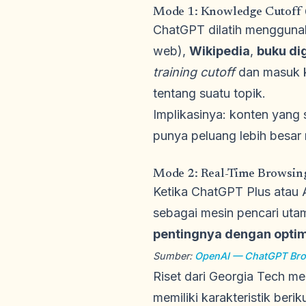
Mode 1: Knowledge Cutoff (
ChatGPT dilatih mengguna
web),
Wikipedia
,
buku dig
training cutoff
dan masuk k
tentang suatu topik.
Implikasinya: konten yang 
punya peluang lebih besar 
Mode 2: Real-Time Browsin
Ketika ChatGPT Plus atau 
sebagai mesin pencari uta
pentingnya dengan optim
Sumber:
OpenAI — ChatGPT Bro
Riset dari Georgia Tech 
memiliki karakteristik beriku