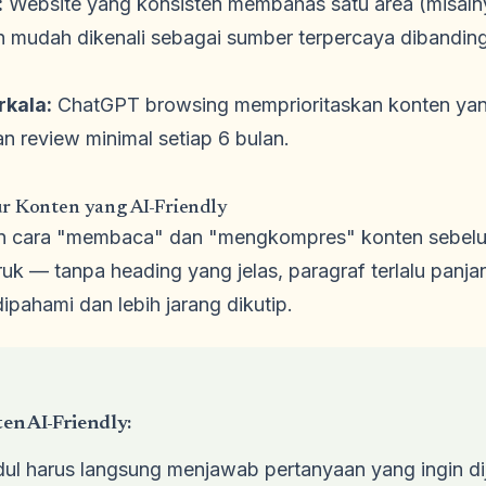
:
Website yang konsisten membahas satu area (misalny
ebih mudah dikenali sebagai sumber terpercaya diband
rkala:
ChatGPT browsing memprioritaskan konten yang
an review minimal setiap 6 bulan.
ur Konten yang AI-Friendly
gan cara "membaca" dan "mengkompres" konten sebe
ruk — tanpa heading yang jelas, paragraf terlalu panja
dipahami dan lebih jarang dikutip.
en AI-Friendly:
ul harus langsung menjawab pertanyaan yang ingin dij