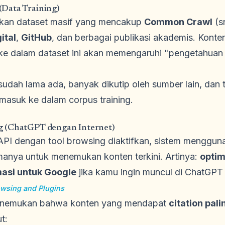
Data Training)
kan dataset masif yang mencakup
Common Crawl
(s
ital
,
GitHub
, dan berbagai publikasi akademis. Kont
e dalam dataset ini akan memengaruhi "pengetahua
sudah lama ada, banyak dikutip oleh sumber lain, dan 
masuk ke dalam corpus training.
g (ChatGPT dengan Internet)
API dengan tool browsing diaktifkan, sistem menggu
manya untuk menemukan konten terkini. Artinya:
optim
asi untuk Google
jika kamu ingin muncul di ChatGP
wsing and Plugins
menemukan bahwa konten yang mendapat
citation pali
t: