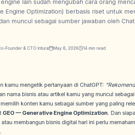
engine lain sudah mengubah cara orang mencari
ve Engine Optimization) berbasis riset untuk 
n, dan muncul sebagai sumber jawaban oleh Chat
Co-Founder & CTO Intura
May 8, 2026
14
min read
n kamu mengetik pertanyaan di ChatGPT:
"Rekomendas
n nama bisnis atau artikel kamu yang muncul sebaga
T memilih konten kamu sebagai sumber yang paling rel
ut
GEO — Generative Engine Optimization
. Dan siap
, atau membangun bisnis digital hari ini perlu memah
.