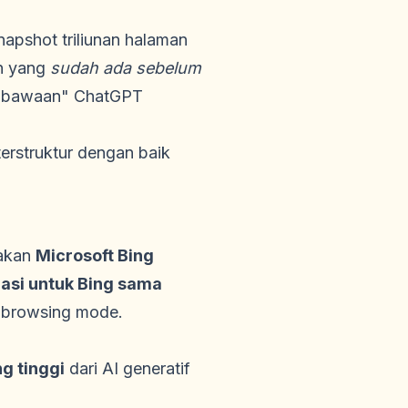
napshot triliunan halaman
en yang
sudah ada sebelum
n bawaan" ChatGPT
terstruktur dengan baik
nakan
Microsoft Bing
asi untuk Bing sama
T browsing mode.
ng tinggi
dari AI generatif