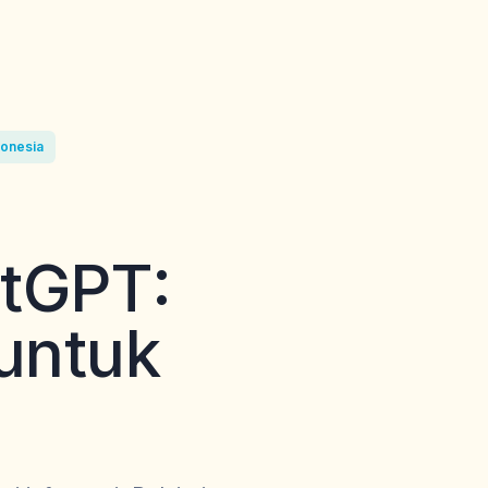
donesia
atGPT:
untuk