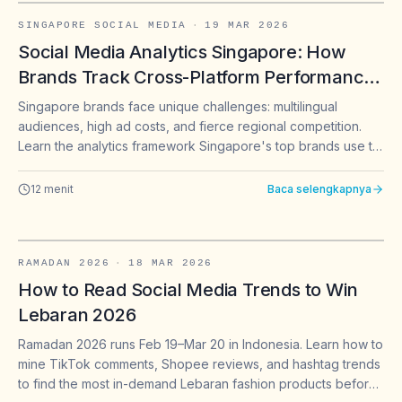
SINGAPORE SOCIAL MEDIA
·
19 MAR 2026
Social Media Analytics Singapore: How
Brands Track Cross-Platform Performance
in 2026
Singapore brands face unique challenges: multilingual
audiences, high ad costs, and fierce regional competition.
Learn the analytics framework Singapore's top brands use to
optimize Instagram, TikTok, LinkedIn, and X performance
across English, Chinese, and Malay markets.
12
menit
Baca selengkapnya
RAMADAN 2026
·
18 MAR 2026
How to Read Social Media Trends to Win
Lebaran 2026
Ramadan 2026 runs Feb 19–Mar 20 in Indonesia. Learn how to
mine TikTok comments, Shopee reviews, and hashtag trends
to find the most in-demand Lebaran fashion products before