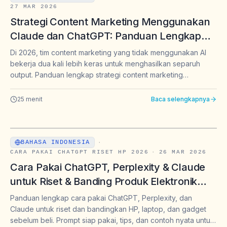
27 MAR 2026
Strategi Content Marketing Menggunakan
Claude dan ChatGPT: Panduan Lengkap
untuk Brand & Marketer Indonesia 2026
Di 2026, tim content marketing yang tidak menggunakan AI
bekerja dua kali lebih keras untuk menghasilkan separuh
output. Panduan lengkap strategi content marketing
menggunakan Claude dan ChatGPT untuk brand Indonesia
2026 — dengan prompt siap pakai, workflow, dan tips GEO
25
menit
Baca selengkapnya
agar kontenmu muncul di jawaban AI.
BAHASA INDONESIA
·
CARA PAKAI CHATGPT RISET HP 2026
·
26 MAR 2026
Cara Pakai ChatGPT, Perplexity & Claude
untuk Riset & Banding Produk Elektronik
2026 | Intura
Panduan lengkap cara pakai ChatGPT, Perplexity, dan
Claude untuk riset dan bandingkan HP, laptop, dan gadget
sebelum beli. Prompt siap pakai, tips, dan contoh nyata untuk