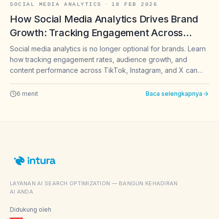
SOCIAL MEDIA ANALYTICS
·
18 FEB 2026
How Social Media Analytics Drives Brand
Growth: Tracking Engagement Across
TikTok, Instagram & X
Social media analytics is no longer optional for brands. Learn
how tracking engagement rates, audience growth, and
content performance across TikTok, Instagram, and X can
transform your brand strategy.
6
menit
Baca selengkapnya
LAYANAN AI SEARCH OPTIMIZATION — BANGUN KEHADIRAN
AI ANDA
Didukung oleh