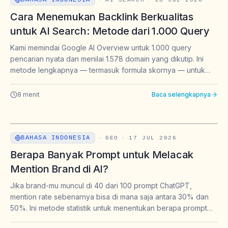
BAHASA INDONESIA
·
AI SEARCH
·
28 JUL 2026
Cara Menemukan Backlink Berkualitas
untuk AI Search: Metode dari 1.000 Query
Kami memindai Google AI Overview untuk 1.000 query
pencarian nyata dan menilai 1.578 domain yang dikutip. Ini
metode lengkapnya — termasuk formula skornya — untuk
menemukan target backlink yang benar-benar dikutip AI
search.
8
menit
Baca selengkapnya
BAHASA INDONESIA
·
GEO
·
17 JUL 2026
Berapa Banyak Prompt untuk Melacak
Mention Brand di AI?
Jika brand-mu muncul di 40 dari 100 prompt ChatGPT,
mention rate sebenarnya bisa di mana saja antara 30% dan
50%. Ini metode statistik untuk menentukan berapa prompt
yang perlu dilacak untuk mention brand di AI — lengkap