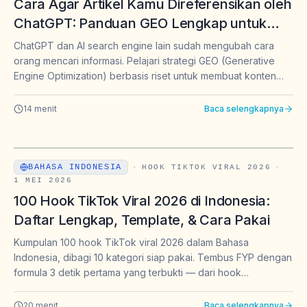
Cara Agar Artikel Kamu Direferensikan oleh
ChatGPT: Panduan GEO Lengkap untuk
Marketer Indonesia
ChatGPT dan AI search engine lain sudah mengubah cara
orang mencari informasi. Pelajari strategi GEO (Generative
Engine Optimization) berbasis riset untuk membuat konten
kamu dikutip, direferensikan, dan muncul sebagai sumber
jawaban oleh ChatGPT, Perplexity, dan Gemini.
14
menit
Baca selengkapnya
BAHASA INDONESIA
·
HOOK TIKTOK VIRAL 2026
·
1 MEI 2026
100 Hook TikTok Viral 2026 di Indonesia:
Daftar Lengkap, Template, & Cara Pakai
Kumpulan 100 hook TikTok viral 2026 dalam Bahasa
Indonesia, dibagi 10 kategori siap pakai. Tembus FYP dengan
formula 3 detik pertama yang terbukti — dari hook
pertanyaan, storytelling, hingga hook khusus jualan & affiliate.
20
menit
Baca selengkapnya