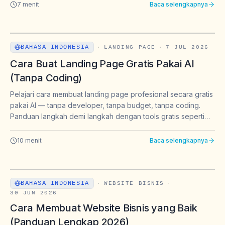
dengan benchmark tiga industri.
7
menit
Baca selengkapnya
BAHASA INDONESIA
·
LANDING PAGE
·
7 JUL 2026
Cara Buat Landing Page Gratis Pakai AI
(Tanpa Coding)
Pelajari cara membuat landing page profesional secara gratis
pakai AI — tanpa developer, tanpa budget, tanpa coding.
Panduan langkah demi langkah dengan tools gratis seperti
Framer dan Carrd untuk pemula.
10
menit
Baca selengkapnya
BAHASA INDONESIA
·
WEBSITE BISNIS
·
30 JUN 2026
Cara Membuat Website Bisnis yang Baik
(Panduan Lengkap 2026)