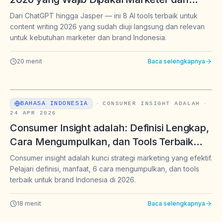
Brand Indonesia
Dari ChatGPT hingga Jasper — ini 8 AI tools terbaik untuk
content writing 2026 yang sudah diuji langsung dan relevan
untuk kebutuhan marketer dan brand Indonesia.
20
menit
Baca selengkapnya
BAHASA INDONESIA
·
CONSUMER INSIGHT ADALAH
·
24 APR 2026
Consumer Insight adalah: Definisi Lengkap,
Cara Mengumpulkan, dan Tools Terbaik
untuk Brand Indonesia di 2026
Consumer insight adalah kunci strategi marketing yang efektif.
Pelajari definisi, manfaat, 6 cara mengumpulkan, dan tools
terbaik untuk brand Indonesia di 2026.
18
menit
Baca selengkapnya