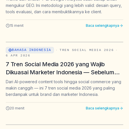
mengukur GEO. Ini metodologi yang lebih valid: desain query,
tools evaluasi, dan cara membuktikannya ke client.
15
menit
Baca selengkapnya
BAHASA INDONESIA
·
TREN SOCIAL MEDIA 2026
·
6 APR 2026
7 Tren Social Media 2026 yang Wajib
Dikuasai Marketer Indonesia — Sebelum
Kompetitor Mengambil Lebih Dulu
Dari AI-powered content tools hingga social commerce yang
makin canggih — ini 7 tren social media 2026 yang paling
berdampak untuk brand dan marketer Indonesia.
20
menit
Baca selengkapnya