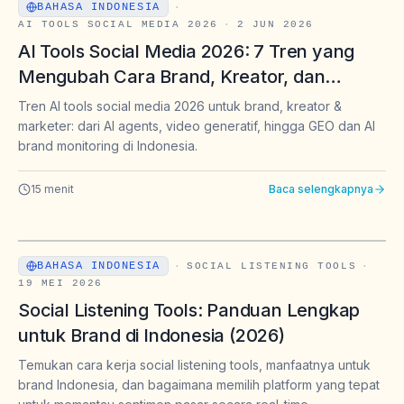
BAHASA INDONESIA
·
AI TOOLS SOCIAL MEDIA 2026
·
2 JUN 2026
AI Tools Social Media 2026: 7 Tren yang
Mengubah Cara Brand, Kreator, dan
Marketer Bekerja
Tren AI tools social media 2026 untuk brand, kreator &
marketer: dari AI agents, video generatif, hingga GEO dan AI
brand monitoring di Indonesia.
15
menit
Baca selengkapnya
BAHASA INDONESIA
·
SOCIAL LISTENING TOOLS
·
19 MEI 2026
Social Listening Tools: Panduan Lengkap
untuk Brand di Indonesia (2026)
Temukan cara kerja social listening tools, manfaatnya untuk
brand Indonesia, dan bagaimana memilih platform yang tepat