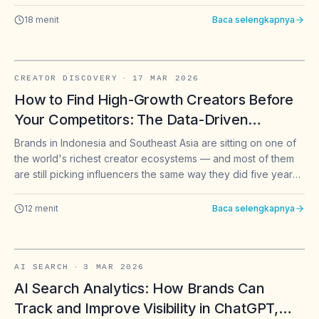
your competitors do.
18
menit
Baca selengkapnya
CREATOR DISCOVERY
·
17 MAR 2026
How to Find High-Growth Creators Before
Your Competitors: The Data-Driven
Approach for Southeast Asia Brands
Brands in Indonesia and Southeast Asia are sitting on one of
the world's richest creator ecosystems — and most of them
are still picking influencers the same way they did five years
ago: follower count, a quick scroll of the feed, and gut feel.
That approach worked when the creator pool was small. It
12
menit
Baca selengkapnya
doesn't work anymore.
AI SEARCH
·
3 MAR 2026
AI Search Analytics: How Brands Can
Track and Improve Visibility in ChatGPT,