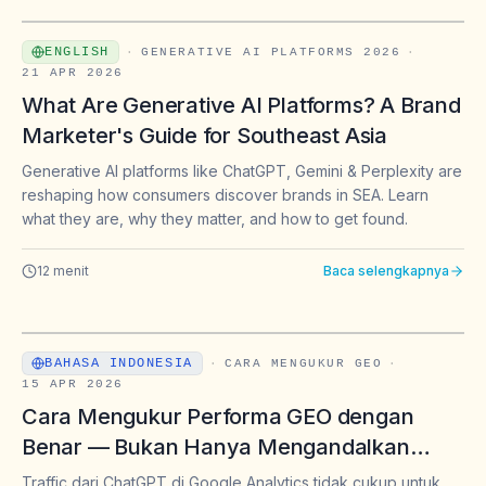
ENGLISH
·
GENERATIVE AI PLATFORMS 2026
·
21 APR 2026
What Are Generative AI Platforms? A Brand
Marketer's Guide for Southeast Asia
Generative AI platforms like ChatGPT, Gemini & Perplexity are
reshaping how consumers discover brands in SEA. Learn
what they are, why they matter, and how to get found.
12
menit
Baca selengkapnya
BAHASA INDONESIA
·
CARA MENGUKUR GEO
·
15 APR 2026
Cara Mengukur Performa GEO dengan
Benar — Bukan Hanya Mengandalkan
Traffic dari Google Analytics
Traffic dari ChatGPT di Google Analytics tidak cukup untuk