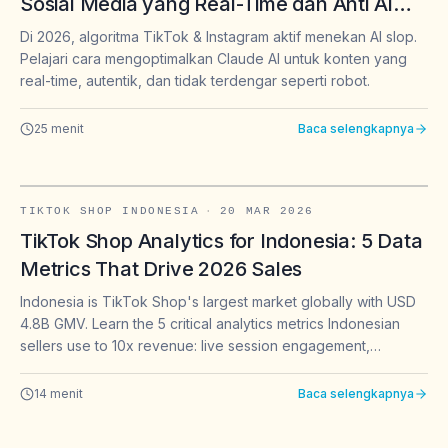
Sosial Media yang Real-Time dan Anti AI
Slop di 2026: Panduan Lengkap untuk
Di 2026, algoritma TikTok & Instagram aktif menekan AI slop.
Brand & Creator Indonesia
Pelajari cara mengoptimalkan Claude AI untuk konten yang
real-time, autentik, dan tidak terdengar seperti robot.
25
menit
Baca selengkapnya
TIKTOK SHOP INDONESIA
·
20 MAR 2026
TikTok Shop Analytics for Indonesia: 5 Data
Metrics That Drive 2026 Sales
Indonesia is TikTok Shop's largest market globally with USD
4.8B GMV. Learn the 5 critical analytics metrics Indonesian
sellers use to 10x revenue: live session engagement,
keyword visibility, creator ROI, sentiment tracking, and
competitive benchmarking.
14
menit
Baca selengkapnya