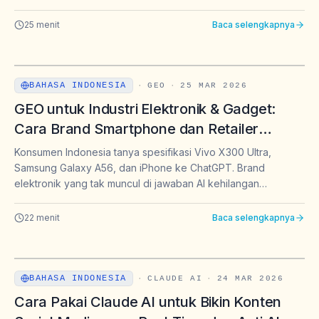
konsumen Indonesia 2026.
25
menit
Baca selengkapnya
BAHASA INDONESIA
·
GEO
·
25 MAR 2026
GEO untuk Industri Elektronik & Gadget:
Cara Brand Smartphone dan Retailer
Menangkan AI Search Sebelum Kompetitor
Konsumen Indonesia tanya spesifikasi Vivo X300 Ultra,
di 2026
Samsung Galaxy A56, dan iPhone ke ChatGPT. Brand
elektronik yang tak muncul di jawaban AI kehilangan
penjualan. Panduan GEO lengkap.
22
menit
Baca selengkapnya
BAHASA INDONESIA
·
CLAUDE AI
·
24 MAR 2026
Cara Pakai Claude AI untuk Bikin Konten