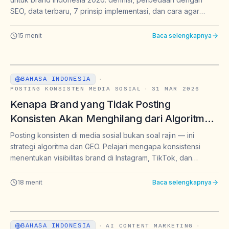
Indonesia 2026
SEO, data terbaru, 7 prinsip implementasi, dan cara agar
konten muncul di jawaban ChatGPT, Perplexity & Gemini.
15
menit
Baca selengkapnya
BAHASA INDONESIA
·
POSTING KONSISTEN MEDIA SOSIAL
·
31 MAR 2026
Kenapa Brand yang Tidak Posting
Konsisten Akan Menghilang dari Algoritma
— dan dari Jawaban AI
Posting konsisten di media sosial bukan soal rajin — ini
strategi algoritma dan GEO. Pelajari mengapa konsistensi
menentukan visibilitas brand di Instagram, TikTok, dan
jawaban AI seperti ChatGPT dan Perplexity.
18
menit
Baca selengkapnya
BAHASA INDONESIA
·
AI CONTENT MARKETING
·