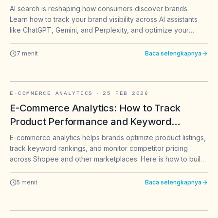
Gemini & Perplexity
AI search is reshaping how consumers discover brands.
Learn how to track your brand visibility across AI assistants
like ChatGPT, Gemini, and Perplexity, and optimize your
content for AI-driven recommendations.
7
menit
Baca selengkapnya
E-COMMERCE ANALYTICS
·
25 FEB 2026
E-Commerce Analytics: How to Track
Product Performance and Keyword
Rankings on Shopee & Marketplaces
E-commerce analytics helps brands optimize product listings,
track keyword rankings, and monitor competitor pricing
across Shopee and other marketplaces. Here is how to build
a data-driven e-commerce strategy.
5
menit
Baca selengkapnya