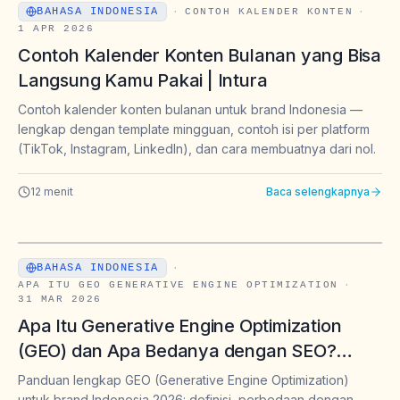
BAHASA INDONESIA
·
CONTOH KALENDER KONTEN
·
1 APR 2026
Contoh Kalender Konten Bulanan yang Bisa
Langsung Kamu Pakai | Intura
Contoh kalender konten bulanan untuk brand Indonesia —
lengkap dengan template mingguan, contoh isi per platform
(TikTok, Instagram, LinkedIn), dan cara membuatnya dari nol.
12
menit
Baca selengkapnya
BAHASA INDONESIA
·
APA ITU GEO GENERATIVE ENGINE OPTIMIZATION
·
31 MAR 2026
Apa Itu Generative Engine Optimization
(GEO) dan Apa Bedanya dengan SEO?
Panduan Lengkap untuk Brand & Marketer
Panduan lengkap GEO (Generative Engine Optimization)
untuk brand Indonesia 2026: definisi, perbedaan dengan