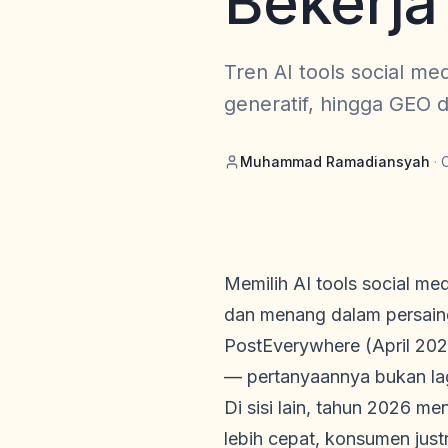
Bekerja
Tren AI tools social me
generatif, hingga GEO d
Muhammad Ramadiansyah
·
Memilih AI tools social me
dan menang dalam persaing
PostEverywhere (April 202
— pertanyaannya bukan lagi
Di sisi lain, tahun 2026 
lebih cepat, konsumen jus