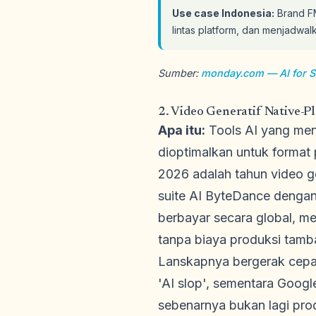
Use case Indonesia:
Brand FM
lintas platform, dan menjadwal
Sumber:
monday.com — AI for S
2. Video Generatif Native-
Apa itu:
Tools AI yang meng
dioptimalkan untuk format p
2026 adalah tahun video g
suite AI ByteDance denga
berbayar secara global, me
tanpa biaya produksi tamb
Lanskapnya bergerak cepa
'AI slop', sementara Googl
sebenarnya bukan lagi prod