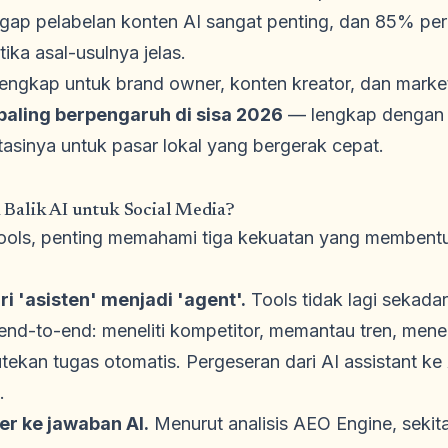
ap pelabelan konten AI sangat penting, dan 85% per
ika asal-usulnya jelas.
 lengkap untuk brand owner, konten kreator, dan market
s paling berpengaruh di sisa 2026
— lengkap dengan k
asinya untuk pasar lokal yang bergerak cepat.
Balik AI untuk Social Media?
ools, penting memahami tiga kekuatan yang membentu
i 'asisten' menjadi 'agent'.
Tools tidak lagi sekada
ja end-to-end: meneliti kompetitor, memantau tren, m
tekan tugas otomatis. Pergeseran dari AI assistant ke 
.
r ke jawaban AI.
Menurut analisis AEO Engine, sekit