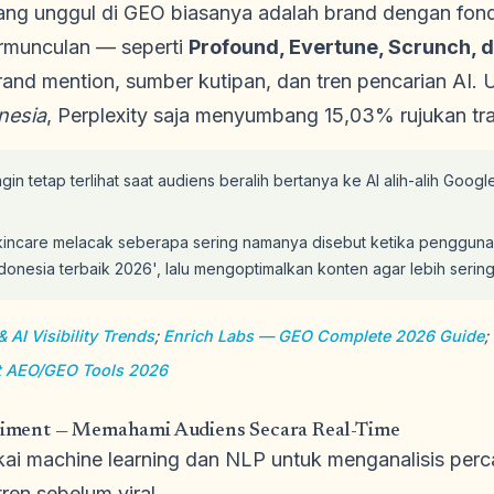
ang unggul di GEO biasanya adalah brand dengan fon
rmunculan — seperti
Profound, Evertune, Scrunch, d
d mention, sumber kutipan, dan tren pencarian AI. Unt
nesia
, Perplexity saja menyumbang 15,03% rujukan traf
n tetap terlihat saat audiens beralih bertanya ke AI alih-alih Goog
incare melacak seberapa sering namanya disebut ketika penggun
donesia terbaik 2026', lalu mengoptimalkan konten agar lebih sering 
AI Visibility Trends
;
Enrich Labs — GEO Complete 2026 Guide
;
t AEO/GEO Tools 2026
entiment — Memahami Audiens Secara Real-Time
i machine learning dan NLP untuk menganalisis perc
ren sebelum viral.