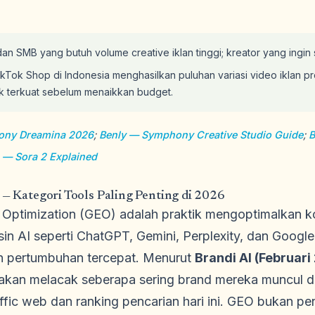
 SMB yang butuh volume creative iklan tinggi; kreator yang ingin 
ikTok Shop di Indonesia menghasilkan puluhan variasi video iklan 
 terkuat sebelum menaikkan budget.
ony Dreamina 2026
;
Benly — Symphony Creative Studio Guide
;
B
s — Sora 2 Explained
 — Kategori Tools Paling Penting di 2026
 Optimization (GEO) adalah praktik mengoptimalkan ko
n AI seperti ChatGPT, Gemini, Perplexity, dan Google
gan pertumbuhan tercepat. Menurut
Brandi AI (Februari
 akan melacak seberapa sering brand mereka muncul 
ffic web dan ranking pencarian hari ini. GEO bukan p