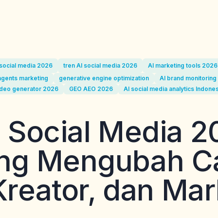
 social media 2026
tren AI social media 2026
AI marketing tools 2026
agents marketing
generative engine optimization
AI brand monitorin
ideo generator 2026
GEO AEO 2026
AI social media analytics Indone
s Social Media 2
ang Mengubah C
Kreator, dan Mar