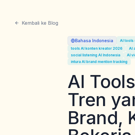
Kembali ke Blog
Bahasa Indonesia
AI tools
tools AI konten kreator 2026
AI 
social listening AI Indonesia
AI v
intura AI brand mention tracking
AI Tool
Tren y
Brand, 