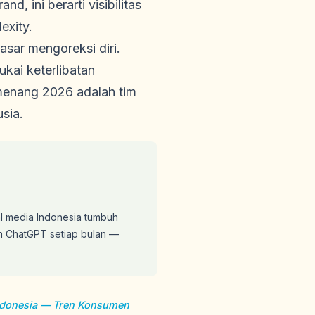
d, ini berarti visibilitas
exity.
asar mengoreksi diri.
kai keterlibatan
emenang 2026 adalah tim
sia.
al media Indonesia tumbuh
n ChatGPT setiap bulan —
donesia — Tren Konsumen