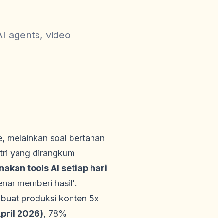
AI agents, video
e, melainkan soal bertahan
tri yang dirangkum
kan tools AI setiap hari
nar memberi hasil'.
mbuat produksi konten 5x
pril 2026)
, 78%