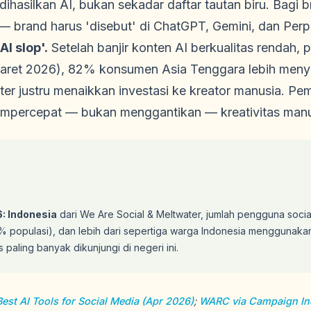
hasilkan AI, bukan sekadar daftar tautan biru. Bagi bran
 — brand harus 'disebut' di ChatGPT, Gemini, dan Perpl
AI slop'.
Setelah banjir konten AI berkualitas rendah, p
aret 2026), 82% konsumen Asia Tenggara lebih menyu
er justru menaikkan investasi ke kreator manusia. P
mpercepat — bukan menggantikan — kreativitas manu
6: Indonesia
dari We Are Social & Meltwater, jumlah pengguna soci
 populasi), dan lebih dari sepertiga warga Indonesia menggunaka
 paling banyak dikunjungi di negeri ini.
st AI Tools for Social Media (Apr 2026)
;
WARC via Campaign In