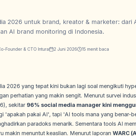
dia 2026 untuk brand, kreator & marketer: dari 
an AI brand monitoring di Indonesia.
Co-Founder & CTO Intura
2 Juni 2026
15
menit baca
dia 2026 yang tepat kini bukan lagi soal mengikuti hyp
an perhatian yang makin sengit. Menurut survei indus
6), sekitar
96% social media manager kini mengguna
 'apakah pakai AI', tapi 'AI tools mana yang benar-be
menghadirkan paradoks menarik. Sementara tools AI me
tru makin menuntut keaslian. Menurut laporan
WARC (A