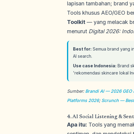
lapisan tambahan; brand y
Tools khusus AEO/GEO be
Toolkit
— yang melacak bran
menurut
Digital 2026: Indo
Best for:
Semua brand yang ingi
AI search.
Use case Indonesia:
Brand sk
'rekomendasi skincare lokal In
Sumber:
Brandi AI — 2026 GEO & 
Platforms 2026
;
Scrunch — Bes
4. AI Social Listening & S
Apa itu:
Tools yang memaka
sentimen, dan mendeteksi t