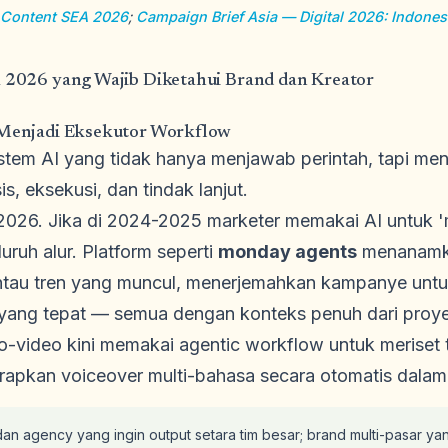
 Content SEA 2026
;
Campaign Brief Asia — Digital 2026: Indones
ia 2026 yang Wajib Diketahui Brand dan Kreator
n Menjadi Eksekutor Workflow
stem AI yang tidak hanya menjawab perintah, tapi men
is, eksekusi, dan tindak lanjut.
 2026. Jika di 2024-2025 marketer memakai AI untuk '
uruh alur. Platform seperti
monday agents
menanamka
ntau tren yang muncul, menerjemahkan kampanye untuk
yang tepat — semua dengan konteks penuh dari proye
-to-video kini memakai agentic workflow untuk meriset
rapkan voiceover multi-bahasa secara otomatis dalam 
an agency yang ingin output setara tim besar; brand multi-pasar yan