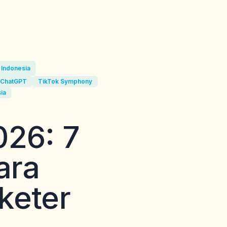
 Indonesia
g ChatGPT
TikTok Symphony
sia
026: 7
ara
keter