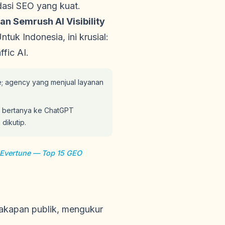
dasi SEO yang kuat.
an Semrush AI Visibility
uk Indonesia, ini krusial:
fic AI.
le; agency yang menjual layanan
a bertanya ke ChatGPT
dikutip.
Evertune — Top 15 GEO
akapan publik, mengukur