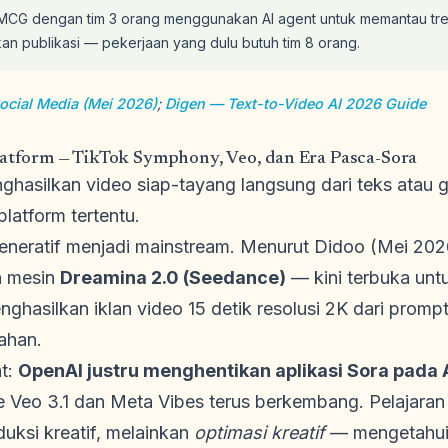
CG dengan tim 3 orang menggunakan AI agent untuk memantau tren 
kan publikasi — pekerjaan yang dulu butuh tim 8 orang.
ocial Media (Mei 2026)
;
Digen — Text-to-Video AI 2026 Guide
Platform — TikTok Symphony, Veo, dan Era Pasca-Sora
hasilkan video siap-tayang langsung dari teks atau g
latform tertentu.
eneratif menjadi mainstream. Menurut Didoo (Mei 202
n mesin
Dreamina 2.0 (Seedance)
— kini terbuka unt
nghasilkan iklan video 15 detik resolusi 2K dari promp
ahan.
t:
OpenAI justru menghentikan aplikasi Sora pada 
e Veo 3.1 dan Meta Vibes terus berkembang. Pelajaran
uksi kreatif, melainkan
optimasi kreatif
— mengetahui