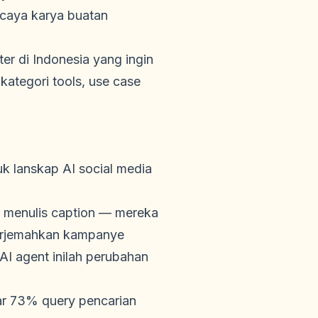
caya karya buatan
er di Indonesia yang ingin
ategori tools, use case
k lanskap AI social media
r menulis caption — mereka
enerjemahkan kampanye
AI agent inilah perubahan
ar 73% query pencarian