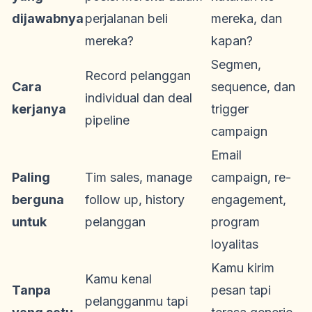
dijawabnya
perjalanan beli
mereka, dan
mereka?
kapan?
Segmen,
Record pelanggan
Cara
sequence, dan
individual dan deal
kerjanya
trigger
pipeline
campaign
Email
Paling
Tim sales, manage
campaign, re-
berguna
follow up, history
engagement,
untuk
pelanggan
program
loyalitas
Kamu kirim
Kamu kenal
Tanpa
pesan tapi
pelangganmu tapi