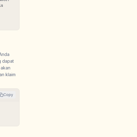
ote. 
s 
 Anda
g dapat
a akan
an klaim
Copy