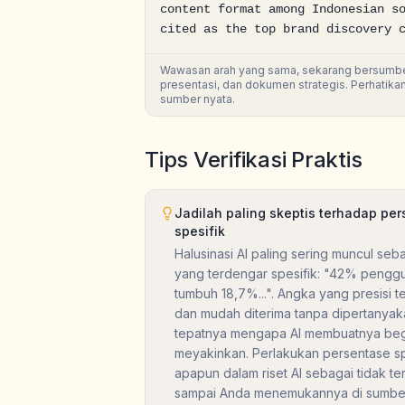
content format among Indonesian so
cited as the top brand discovery 
Wawasan arah yang sama, sekarang bersumber d
presentasi, dan dokumen strategis. Perhatika
sumber nyata.
Tips Verifikasi Praktis
Jadilah paling skeptis terhadap pe
spesifik
Halusinasi AI paling sering muncul sebag
yang terdengar spesifik: "42% penggun
tumbuh 18,7%...". Angka yang presisi ter
dan mudah diterima tanpa dipertanyak
tepatnya mengapa AI membuatnya beg
meyakinkan. Perlakukan persentase sp
apapun dalam riset AI sebagai tidak ter
sampai Anda menemukannya di sumbe