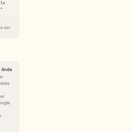
ls 
]"
a dari
i Anda
in
minta
ber
oogle
.