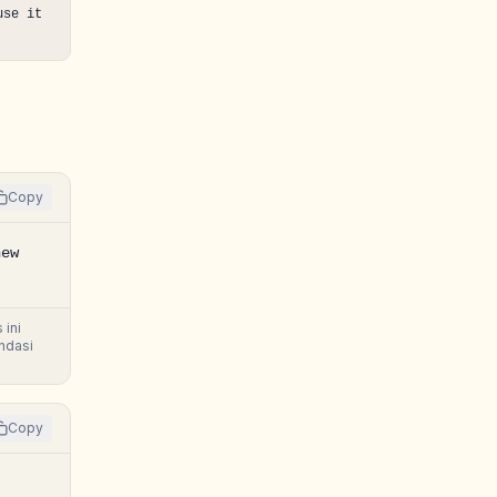
se it 
Copy
ew 
 ini
endasi
Copy
 