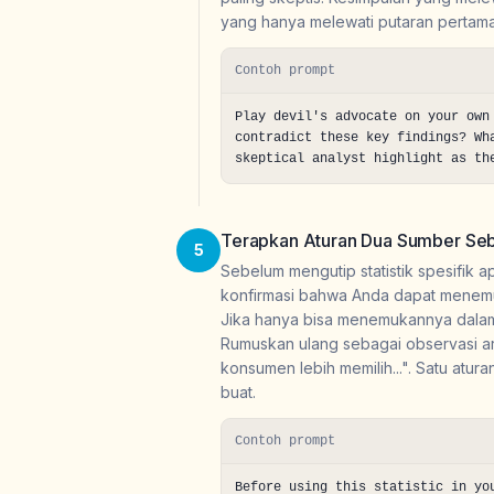
yang hanya melewati putaran pertama
Contoh prompt
Play devil's advocate on your own
contradict these key findings? Wh
skeptical analyst highlight as th
Terapkan Aturan Dua Sumber Seb
5
Sebelum mengutip statistik spesifik a
konfirmasi bahwa Anda dapat menemu
Jika hanya bisa menemukannya dalam o
Rumuskan ulang sebagai observasi ar
konsumen lebih memilih...". Satu atu
buat.
Contoh prompt
Before using this statistic in yo