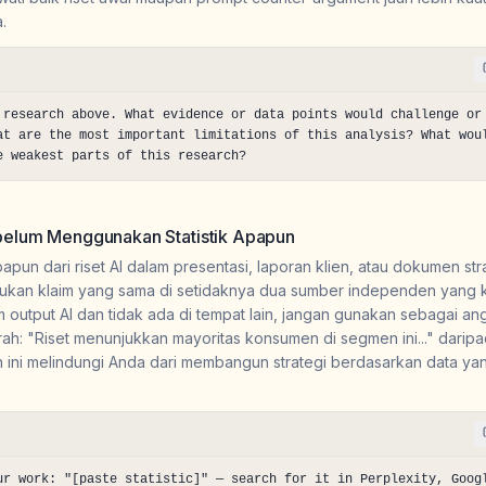
.
 research above. What evidence or data points would challenge or 
at are the most important limitations of this analysis? What woul
e weakest parts of this research?
elum Menggunakan Statistik Apapun
papun dari riset AI dalam presentasi, laporan klien, atau dokumen st
kan klaim yang sama di setidaknya dua sumber independen yang k
utput AI dan tidak ada di tempat lain, jangan gunakan sebagai ang
ah: "Riset menunjukkan mayoritas konsumen di segmen ini..." dari
ran ini melindungi Anda dari membangun strategi berdasarkan data ya
ur work: "[paste statistic]" — search for it in Perplexity, Googl