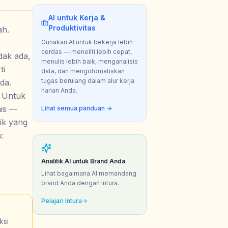
AI untuk Kerja &
Produktivitas
ah.
Gunakan AI untuk bekerja lebih
cerdas — meneliti lebih cepat,
idak ada,
menulis lebih baik, menganalisis
ti
data, dan mengotomatiskan
tugas berulang dalam alur kerja
da.
harian Anda.
. Untuk
nis —
Lihat semua panduan →
tik yang
:
Analitik AI untuk Brand Anda
Lihat bagaimana AI memandang
brand Anda dengan Intura.
Pelajari Intura
ksi