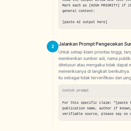
Read the output below and list ev
Mark each as [HIGH PRIORITY] if i
general context:

[paste AI output here]
Jalankan Prompt Pengecekan S
2
Untuk setiap klaim prioritas tinggi, t
memberikan sumber asli, nama publik
ditelusuri atau mengakui tidak dapat
memeriksanya di langkah berikutnya. 
itu sebagai tidak terverifikasi dan j
Contoh prompt
For this specific claim: "[paste 
publication name, author if known
verifiable source, please say so 