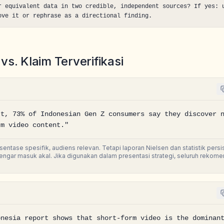
r equivalent data in two credible, independent sources? If yes: u
ove it or rephrase as a directional finding.
vs. Klaim Terverifikasi
t, 73% of Indonesian Gen Z consumers say they discover n
rm video content."
ntase spesifik, audiens relevan. Tetapi laporan Nielsen dan statistik persis
dengar masuk akal. Jika digunakan dalam presentasi strategi, seluruh rekom
nesia report shows that short-form video is the dominant