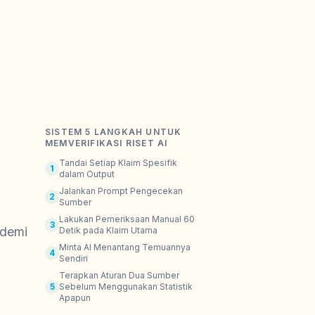
SISTEM 5 LANGKAH UNTUK
MEMVERIFIKASI RISET AI
Tandai Setiap Klaim Spesifik
1
dalam Output
Jalankan Prompt Pengecekan
2
Sumber
Lakukan Pemeriksaan Manual 60
3
 demi
Detik pada Klaim Utama
Minta AI Menantang Temuannya
4
Sendiri
Terapkan Aturan Dua Sumber
5
Sebelum Menggunakan Statistik
Apapun