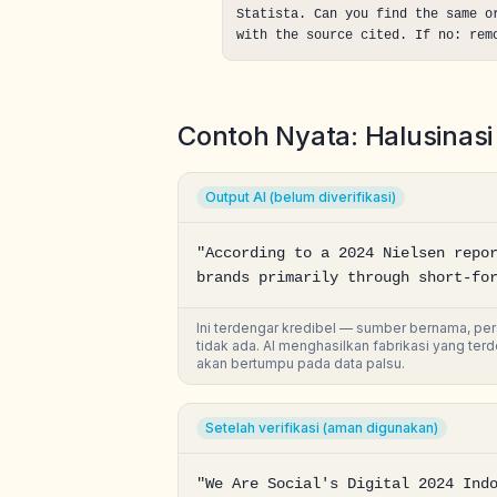
Statista. Can you find the same o
with the source cited. If no: rem
Contoh Nyata: Halusinasi 
Output AI (belum diverifikasi)
"According to a 2024 Nielsen repor
brands primarily through short-fo
Ini terdengar kredibel — sumber bernama, perse
tidak ada. AI menghasilkan fabrikasi yang ter
akan bertumpu pada data palsu.
Setelah verifikasi (aman digunakan)
"We Are Social's Digital 2024 Indo