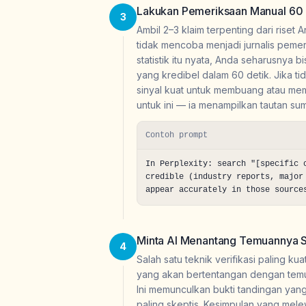
Lakukan Pemeriksaan Manual 60 
3
Ambil 2–3 klaim terpenting dari riset 
tidak mencoba menjadi jurnalis peme
statistik itu nyata, Anda seharusnya
yang kredibel dalam 60 detik. Jika t
sinyal kuat untuk membuang atau memb
untuk ini — ia menampilkan tautan sum
Contoh prompt
In Perplexity: search "[specific 
credible (industry reports, major
appear accurately in those source
Minta AI Menantang Temuannya S
4
Salah satu teknik verifikasi paling k
yang akan bertentangan dengan temuan
Ini memunculkan bukti tandingan yang
paling skeptis. Kesimpulan yang mele