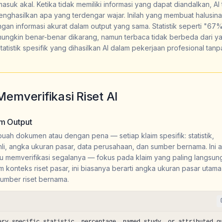
suk akal. Ketika tidak memiliki informasi yang dapat diandalkan, AI 
ghasilkan apa yang terdengar wajar. Inilah yang membuat halusinasi
an informasi akurat dalam output yang sama. Statistik seperti "67
 mungkin benar-benar dikarang, namun terbaca tidak berbeda dari y
istik spesifik yang dihasilkan AI dalam pekerjaan profesional tanp
emverifikasi Riset AI
am Output
uah dokumen atau dengan pena — setiap klaim spesifik: statistik,
hli, angka ukuran pasar, data perusahaan, dan sumber bernama. Ini 
erlu memverifikasi segalanya — fokus pada klaim yang paling langsun
onteks riset pasar, ini biasanya berarti angka ukuran pasar utama
umber riset bernama.