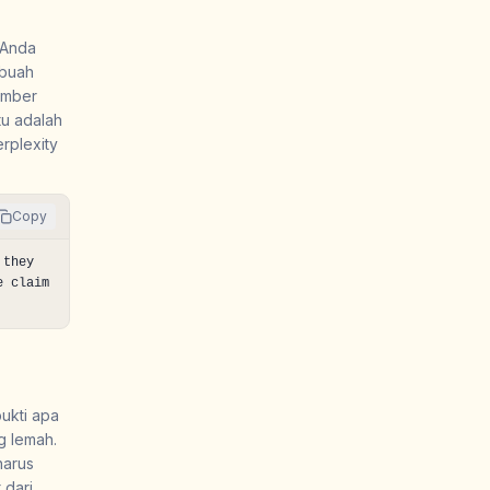
. Anda
ebuah
umber
tu adalah
rplexity
Copy
they 
 claim 
bukti apa
g lemah.
harus
 dari