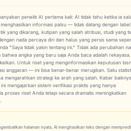
akan peneliti AI pertama kali: AI tidak tahu ketika ia sal
AI menghasilkan informasi palsu — tidak datang dengan label
tik yang dikarang, kutipan yang salah atribusi, studi yang t
engan nada percaya diri dan halus yang persis sama seper
anda "Saya tidak yakin tentang ini." Tidak ada perubahan na
 bahwa angka yang baru saja Anda baca adalah rekayasa
kelkan. Untuk riset yang menginformasikan keputusan bis
asi anggaran — ini bisa benar-benar merugikan. Satu statis
isa mengarahkan strategi ke arah yang salah. Kabar baiknya
 ini mengajarkan sistem verifikasi praktis yang hanya
proses riset Anda tetapi secara dramatis meningkatkan
.
h
ngembalikan halaman nyata, AI menghasilkan teks dengan mempredi