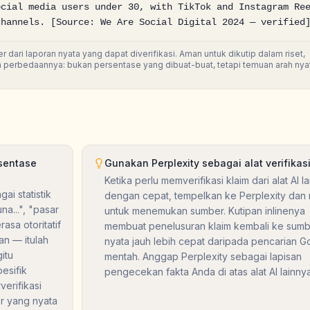
cial media users under 30, with TikTok and Instagram Ree
channels. [Source: We Are Social Digital 2024 — verified
ari laporan nyata yang dapat diverifikasi. Aman untuk dikutip dalam riset,
n perbedaannya: bukan persentase yang dibuat-buat, tetapi temuan arah nyat
rsentase
Gunakan Perplexity sebagai alat verifikas
Ketika perlu memverifikasi klaim dari alat AI la
ai statistik
dengan cepat, tempelkan ke Perplexity dan 
a...", "pasar
untuk menemukan sumber. Kutipan inlinenya
asa otoritatif
membuat penelusuran klaim kembali ke sum
an — itulah
nyata jauh lebih cepat daripada pencarian G
itu
mentah. Anggap Perplexity sebagai lapisan
esifik
pengecekan fakta Anda di atas alat AI lainnya
verifikasi
r yang nyata