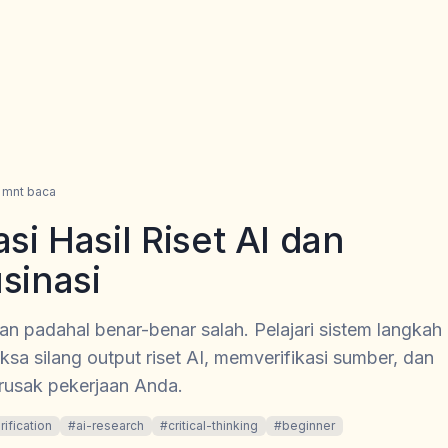
mnt baca
si Hasil Riset AI dan
sinasi
an padahal benar-benar salah. Pelajari sistem langkah
sa silang output riset AI, memverifikasi sumber, dan
rusak pekerjaan Anda.
ification
#
ai-research
#
critical-thinking
#
beginner