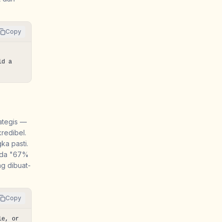
Copy
d a 
rategis —
redibel.
ka pasti.
pada "67%
ng dibuat-
Copy
e, or 