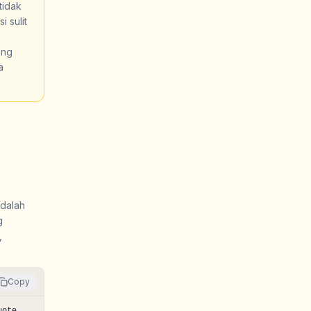
tidak
 sulit
%
ang
a
adalah
g
,
Copy