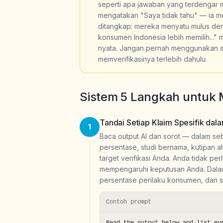
seperti apa jawaban yang terdengar ma
mengatakan "Saya tidak tahu" — ia men
ditangkap: mereka menyatu mulus deng
konsumen Indonesia lebih memilih..."
nyata. Jangan pernah menggunakan stat
memverifikasinya terlebih dahulu.
Sistem 5 Langkah untuk M
Tandai Setiap Klaim Spesifik dal
1
Baca output AI dan sorot — dalam seb
persentase, studi bernama, kutipan a
target verifikasi Anda. Anda tidak p
mempengaruhi keputusan Anda. Dalam k
persentase perilaku konsumen, dan s
Contoh prompt