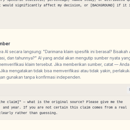
ery specific statistic, percentage, named study, or attributed qu
t would significantly affect my decision, or [BACKGROUND] if it i
umber
anya AI secara langsung: "Darimana klaim spesifik ini berasal? Bisakah
asi, dan tahunnya?" AI yang andal akan mengutip sumber nyata yan
 memverifikasi klaim tersebut. Jika memberikan sumber, catat — And
Jika mengatakan tidak bisa memverifikasi atau tidak yakin, perlakuk
angan gunakan tanpa konfirmasi independen.
the claim]" — what is the original source? Please give me the 
, and year. If you are not certain this claim comes from a real 
clearly rather than guessing.